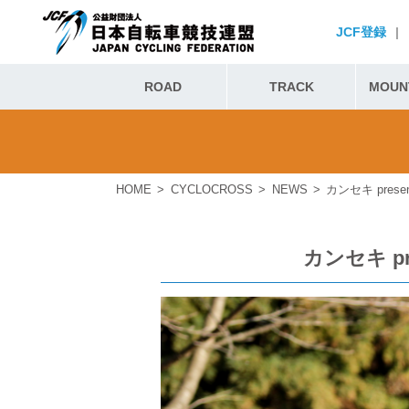
JCF登録
|
ROAD
TRACK
MOUNT
HOME
CYCLOCROSS
NEWS
カンセキ pres
カンセキ pr