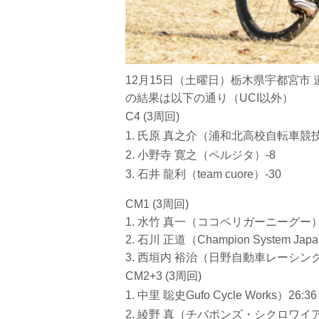
12月15日（土曜日）栃木県宇都宮市 
の結果は以下の通り（UCI以外）
C4 (3周回)
1. 氏原 真之介（浦和北高校自転車競技部
2. 小野寺 寛之（ペルジタ）-8
3. 石井 龍利（team cuore）-30
CM1 (3周回)
1. 水竹 真一（ココペリガーニーグー）2
2. 石川 正道（Champion System Japan
3. 西垣内 裕治（日野自動車レーシング
CM2+3 (3周回)
1. 中里 聡史Gufo Cycle Works）26:36
2. 綾野 真（チバポンズ・シクロワイアー