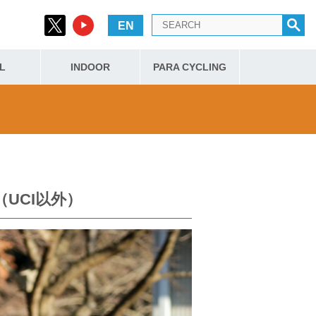
EN
L
INDOOR
PARA CYCLING
果（UCI以外）