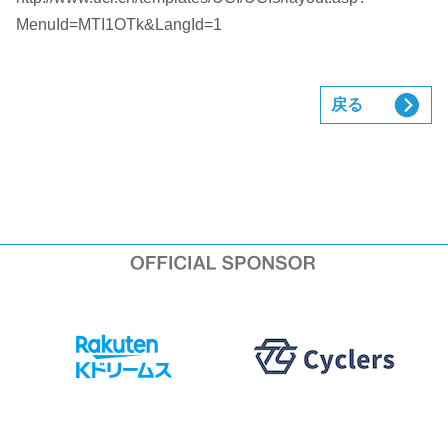
MenuId=MTI1OTk&LangId=1
戻る