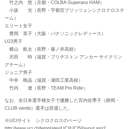
竹之内 悠（京都・COLBA-Superano HAM）
小坂 光（長野・宇都宮ブリッツェンシクロクロスチ
ーム）
エリート女子
豊岡 英子（大阪・パナソニックレディース）
U23男子
横山 航太（長野・篠ノ井高校）
沢田 時（滋賀・ブリヂストン アンカー サイクリン
グチーム）
ジュニア男子
中井 唯晶（滋賀・瀬田工業高校）
竹内 遼（長野・TEAM Pro Ride）
なお、全日本選手権女子で優勝した宮内佐季子（静岡・
CLUB viento）選手は辞退した。
※UCIサイト シクロクロスのページ
http://www.uci.ch/templates/UCI/UCI5/layout.asp?