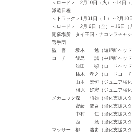
＜ロード＞ 2月10日（火）～14日
派遣日程
＜トラック＞1月31日（土）～2月10
＜ロード＞ 2月 6日（金）～16日（
開催場所 タイ王国・ナコンラチャシ
選手団
監 督 坂本 勉（短距離ヘッド
コーチ 飯島 誠（中距離ヘッド
浅田 顕（ロードヘッドコ
柿木 孝之（ロードコーチ）※
山本 宏恒（ジュニア強化育成
相原 好宏（ジュニア強化育成
メカニック森 昭雄（強化支援スタ
齋藤 健吾（強化支援スタッ
中村 仁（強化支援スタッ
西 勉（強化支援スタッフ
マッサー 柳 浩史（強化支援スタ