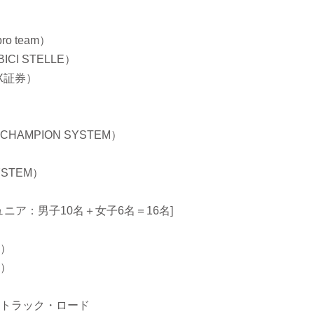
o team）
CI STELLE）
X証券）
MPION SYSTEM）
STEM）
ニア：男子10名＋女子6名＝16名]
）
）
トラック・ロード