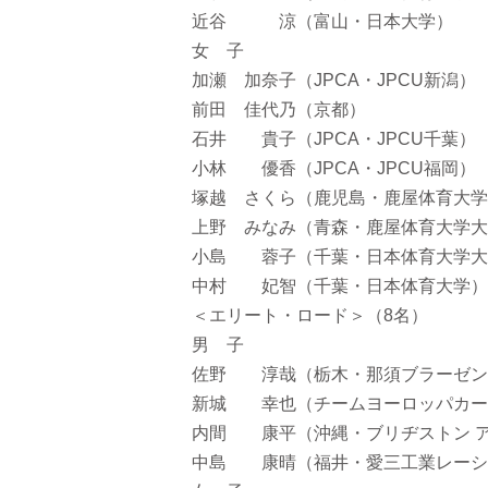
近谷 涼（富山・日本大学）
女 子
加瀬 加奈子（JPCA・JPCU新潟）
前田 佳代乃（京都）
石井 貴子（JPCA・JPCU千葉）
小林 優香（JPCA・JPCU福岡）
塚越 さくら（鹿児島・鹿屋体育大学
上野 みなみ（青森・鹿屋体育大学大
小島 蓉子（千葉・日本体育大学大
中村 妃智（千葉・日本体育大学）
＜エリート・ロード＞（8名）
男 子
佐野 淳哉（栃木・那須ブラーゼン
新城 幸也（チームヨーロッパカー
内間 康平（沖縄・ブリヂストン ア
中島 康晴（福井・愛三工業レーシ