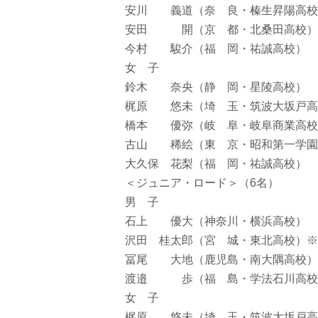
安川 義道（奈 良・榛生昇陽高校
安田 開（京 都・北桑田高校）
今村 駿介（福 岡・祐誠高校）
女 子
鈴木 奈央（静 岡・星陵高校）
梶原 悠未（埼 玉・筑波大坂戸高
橋本 優弥（岐 阜・岐阜商業高校
古山 稀絵（東 京・昭和第一学園
大久保 花梨（福 岡・祐誠高校）
＜ジュニア・ロード＞（6名）
男 子
石上 優大（神奈川・横浜高校）
沢田 桂太郎（宮 城・東北高校）※
冨尾 大地（鹿児島・南大隅高校）
渡邉 歩（福 島・学法石川高校
女 子
梶原 悠未（埼 玉・筑波大坂戸高