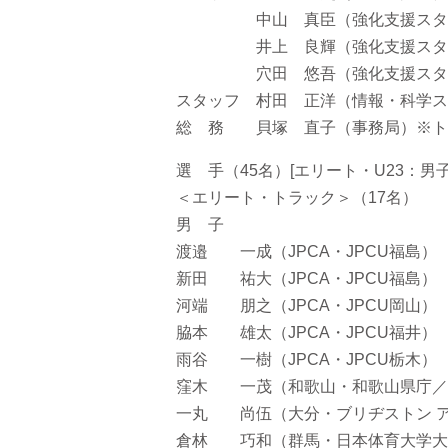
中山 真臣（強化支援スタッ
井上 良輝（強化支援スタッ
穴田 悠吾（強化支援スタッ
スタッフ 村田 正洋（情報・科学ス
総 務 貝塚 直子（事務局）※ト
選 手（45名）[エリート・U23：男子
＜エリート・トラック＞（17名）
男 子
渡邉 一成（JPCA・JPCU福島）
新田 祐大（JPCA・JPCU福島）
河端 朋之（JPCA・JPCU岡山）
脇本 雄太（JPCA・JPCU福井）
雨谷 一樹（JPCA・JPCU栃木）
窪木 一茂（和歌山・和歌山県庁／
一丸 尚伍（大分・ブリヂストン ア
倉林 巧和（群馬・日本体育大学大