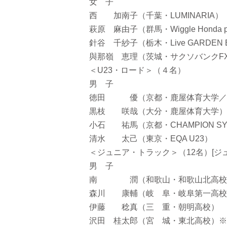
女 子
西 加南子（千葉・LUMINARIA）
萩原 麻由子（群馬・Wiggle Honda pr
針谷 千紗子（栃木・Live GARDEN BI
與那嶺 恵理（茨城・サクソバンクF
＜U23・ロード＞（４名）
男 子
徳田 優（京都・鹿屋体育大学／CHA
黒枝 咲哉（大分・鹿屋体育大学）
小石 祐馬（京都・CHAMPION SY
清水 太己（東京・EQA U23）
＜ジュニア・トラック＞（12名）[ジュ
男 子
南 潤（和歌山・和歌山北高校
森川 康輔（岐 阜・岐阜第一高校
伊藤 稔真（三 重・朝明高校）
沢田 桂太郎（宮 城・東北高校）※