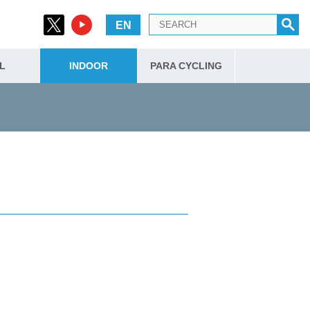
EN
L
INDOOR
PARA CYCLING
）