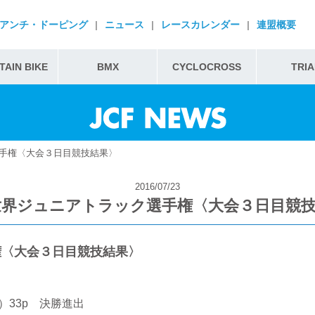
アンチ・ドーピング
|
ニュース
|
レースカレンダー
|
連盟概要
AIN BIKE
BMX
CYCLOCROSS
TRIA
選手権〈大会３日目競技結果〉
2016/07/23
6世界ジュニアトラック選手権〈大会３日目競
権〈大会３日目競技結果〉
33p 決勝進出