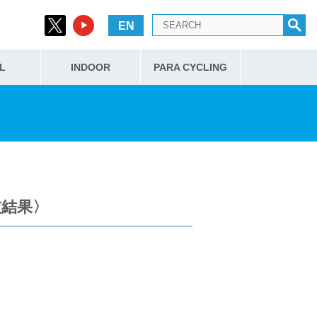
EN
L
INDOOR
PARA CYCLING
技結果〉