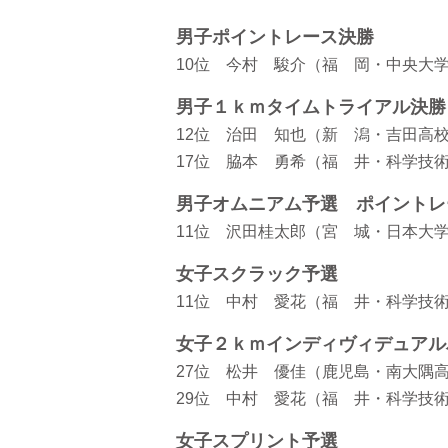
男子ポイントレース決勝
10位 今村 駿介（福 岡・中央大学
男子１ｋｍタイムトライアル決勝
12位 治田 知也（新 潟・吉田高校）1
17位 脇本 勇希（福 井・科学技術高校
男子オムニアム予選 ポイントレ
11位 沢田桂太郎（宮 城・日本大学
女子スクラック予選
11位 中村 愛花（福 井・科学技
女子２ｋｍインディヴィデュアル
27位 松井 優佳（鹿児島・南大隅高校
29位 中村 愛花（福 井・科学技術高
女子スプリント予選