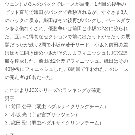
ツェン）の3人のパックでレースが展開。1周目の後半の
ピット直前で織田がパンクで数秒遅れるが、すぐさま3人
のパックに戻る。織田はその後再びパンクし、ペースダウ
ンを余儀なくされ、優勝争いは前田と小坂の2名に絞られ
た。互いに得意なセクションで前に出たり下がったりの展
開だったが残り2周で小坂が若干リード。小坂と前田の差
は徐々に開き始め小坂がそのままフィニッシュしJCX2連
勝を達成した。前田は2分差でフィニッシュ。織田はその
40秒後にフィニッシュした。8周回で争われたこのレース
の完走者は8名だった。
これによりJCXシリーズのランキングが確定
男子
1 : 前田 公平（弱虫ペダルサイクリングチーム）
2 : 小坂 光（宇都宮ブリッツェン）
3 : 織田 聖（弱虫ペダルサイクリングチーム）