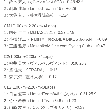
1 : 鈴木 来人（ボンシャンスACA） 0:46:43.6
2 : 副島 達海（Limited Team 846） +0:29
3 : 大谷 玄真（榛生昇陽高校） +1:24
CM1(1.00km+2.20kmx4Laps)
1 : 國分 圭二（Mt.HASE321） 0:37:17.9
2 : 小橋 洋二（ドM組合_おcx/BIBA BIKES JAPAN） +0:09
3 : 三船 雅彦（MasahikoMifune.com Cycing Club） +0:47
C2(1.00km+2.20kmx4Laps)
1 : 福井 英太（ヴィルベルヴィント） 0:38:23.7
2 : 篁 佳太（STRADA） +0:13
3 : 森 真崇（龍谷大学） +0:17
CL2(1.00km+2.20kmx3Laps)
1 : 日吉 愛華（LimitedTeam846まるいち） 0:31:25.9
2 : 竹中 希春（Limited Team 846） +1:23
3 : 山崎 友里（バルバクラブタカオカ） +2:39