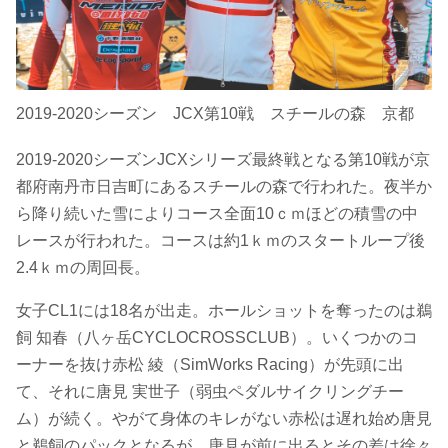
2019-2020シーズン JCX第10戦 スチールの森 京都
2019-2020シーズンJCXシリーズ最終戦となる第10戦が京
都府南丹市日吉町にあるスチールの森で行われた。夜半か
ら降り続いた雪によりコース全面10ｃｍほどの積雪の中
レースが行われた。コースは約1ｋｍのスタートループ後
2.4ｋｍの周回長。
女子CL1には18名が出走。ホールショットを奪ったのは鵜
飼 知春（八ヶ岳CYCLOCROSSCLUB）。いくつかのコ
ーナーを抜け赤松 綾（SimWorks Racing）が先頭に出
て、それに唐見 実世子（弱虫ペダルサイクリングチー
ム）が続く。やがて身体のキレがない赤松は遅れ始め唐見
と鵜飼のパックとなるが、唐見が前に出るとその差は徐々