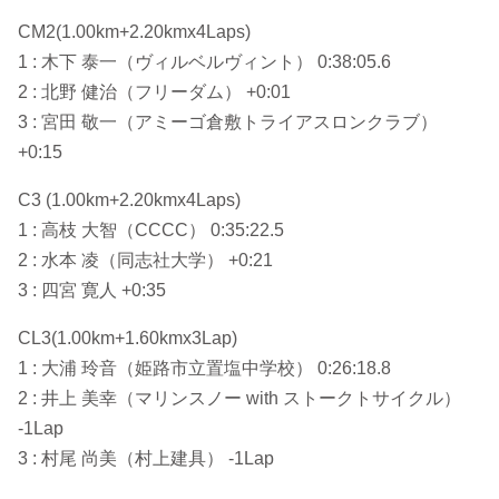
CM2(1.00km+2.20kmx4Laps)
1 : 木下 泰一（ヴィルベルヴィント） 0:38:05.6
2 : 北野 健治（フリーダム） +0:01
3 : 宮田 敬一（アミーゴ倉敷トライアスロンクラブ）
+0:15
C3 (1.00km+2.20kmx4Laps)
1 : 高枝 大智（CCCC） 0:35:22.5
2 : 水本 凌（同志社大学） +0:21
3 : 四宮 寛人 +0:35
CL3(1.00km+1.60kmx3Lap)
1 : 大浦 玲音（姫路市立置塩中学校） 0:26:18.8
2 : 井上 美幸（マリンスノー with ストークトサイクル）
-1Lap
3 : 村尾 尚美（村上建具） -1Lap