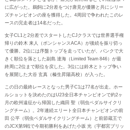
に広がった。鵜飼に2分差をつけ唐見が優勝と共にシリー
ズチャンピオンの座を獲得した。4周回で争われたこのレ
ースの完走者は14名だった。
女子CL1と2分差でスタートしたCJクラスでは世界選手権
帰りの鈴木 来人（ボンシャンスACA）が後続を振り切っ
て優勝。2位には序盤トップを走っていたが、パンクで大
きく順位を落とした副島 達海（Limited Team 846）が最
終周に2位まで順位を戻した。3位には鈴木とトップ争い
を展開した大谷 玄真（榛生昇陽高校）が入った。
この日の最終レースとなった男子C1は77名が出走。ホー
ルショットを決めたのはU23全日本チャンピオンで約2ヶ
月の欧州遠征から帰国した織田 聖（弱虫ペダルサイクリ
ングチーム）。2年連続エリート全日本チャンピオンの前
田 公平（弱虫ペダルサイクリングチーム）と前節蔵王で
のJCX第9戦で今期初勝利をあげた小坂 光（宇都宮ブリッ