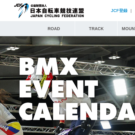
JCF登録
|
ROAD
TRACK
MOUNT