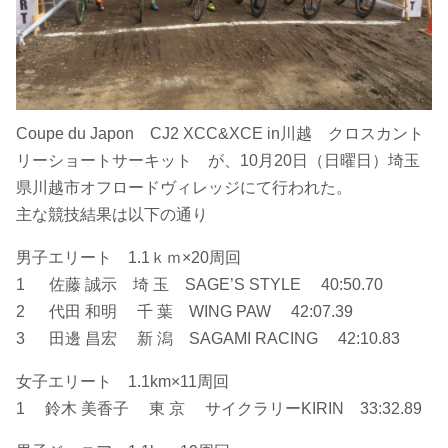
Coupe du Japon CJ2 XCC&XCE in川越 クロスカント
リーショートサーキット が、10月20日（日曜日）埼玉
県川越市オフロードヴィレッジにて行われた。
主な競技結果は以下の通り
男子エリート 1.1ｋｍ×20周回
1 佐藤 誠⽰ 埼 ⽟ SAGE’S STYLE 40:50.70
2 代⽥ 和明 千 葉 WING PAW 42:07.39
3 ⽥邊 昌宏 新 潟 SAGAMI RACING 42:10.83
女子エリート 1.1km×11周回
1 鈴木 美香子 東 京 サイクラリーKIRIN 33:32.89