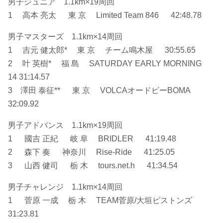
男子ジュニア 1.1km×19周回
1 高本 亮太 東 京 Limited Team 846 42:48.78
男子マスターズ 1.1km×14周回
1 吉元 健太郎* 東 京 チーム鳴木屋 30:55.65
2 叶 英樹* 福 島 SATURDAY EARLY MORNING
14 31:14.57
3 澤田 泰征** 東 京 VOLCAオードビーBOMA
32:09.92
男子アドバンス 1.1km×19周回
1 國吉 正紀 岐 阜 BRIDLER 41:19.48
2 森下 奏 神奈川 Rise-Ride 41:25.05
3 山西 健司 栃 木 tours.net.h 41:34.54
男子チャレンジ 1.1km×14周回
1 菅原 一成 栃 木 TEAM菅原/大垣ピストンズ
31:23.81