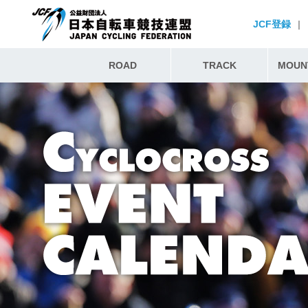
JCF登録
|
ROAD
TRACK
MOUNT