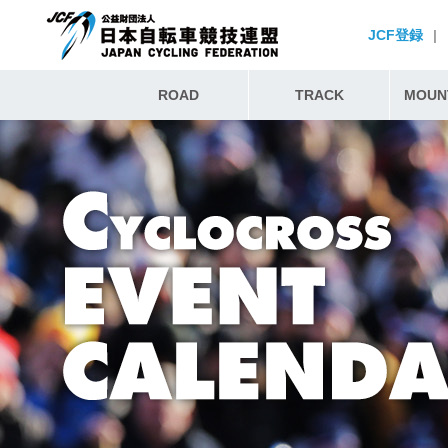
JCF登録
|
ROAD
TRACK
MOUNT