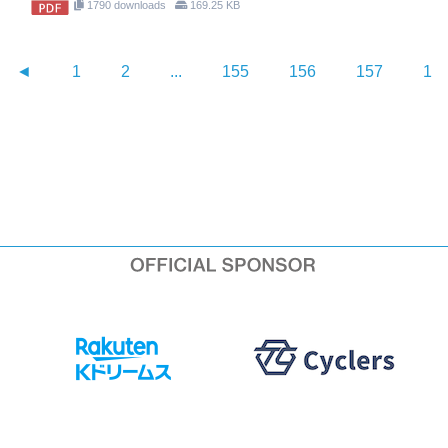
1790 downloads
169.25 KB
◄
1
2
...
155
156
157
15