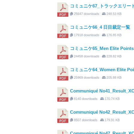
コミュニケ67_トラックエリー
25647 downloads
248.53 KB
コミュニケ66_4 日目裁定一覧
17918 downloads
176.85 KB
コミュニケ65_Men Elite Points R
24458 downloads
228.82 KB
コミュニケ64_Women Elite Point
25969 downloads
205.88 KB
Communiqué No41_Result_XC
8140 downloads
170.74 KB
Communiqué No42_Result_X
8507 downloads
179.91 KB
Communiqué No47_Result_X