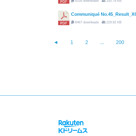
8105 downloads
150.78 KB
Communiqué No.45_Result_X
8467 downloads
229.82 KB
◄
1
2
...
200