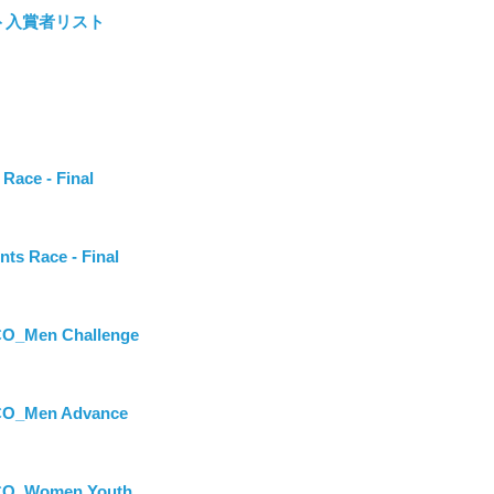
ト入賞者リスト
ace - Final
s Race - Final
O_Men Challenge
CO_Men Advance
CO_Women Youth