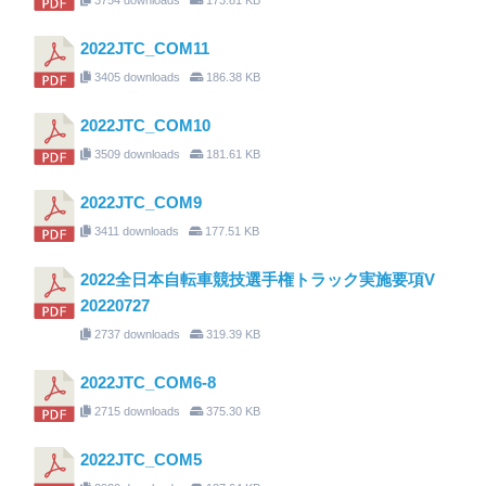
2022JTC_COM11
3405 downloads
186.38 KB
2022JTC_COM10
3509 downloads
181.61 KB
2022JTC_COM9
3411 downloads
177.51 KB
2022全日本自転車競技選手権トラック実施要項V
20220727
2737 downloads
319.39 KB
2022JTC_COM6-8
2715 downloads
375.30 KB
2022JTC_COM5