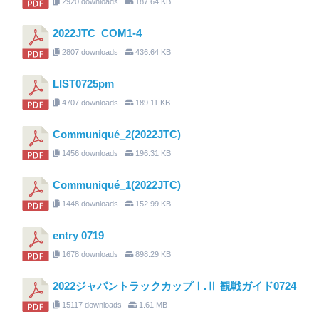
2920 downloads
187.64 KB
2022JTC_COM1-4
2807 downloads
436.64 KB
LIST0725pm
4707 downloads
189.11 KB
Communiqué_2(2022JTC)
1456 downloads
196.31 KB
Communiqué_1(2022JTC)
1448 downloads
152.99 KB
entry 0719
1678 downloads
898.29 KB
2022ジャパントラックカップⅠ.Ⅱ 観戦ガイド0724
15117 downloads
1.61 MB