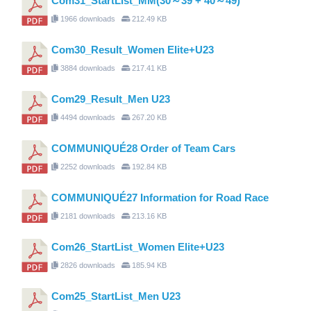
Com31_StartList_MM(30～39 + 40～49)
1966 downloads
212.49 KB
Com30_Result_Women Elite+U23
3884 downloads
217.41 KB
Com29_Result_Men U23
4494 downloads
267.20 KB
COMMUNIQUÉ28 Order of Team Cars
2252 downloads
192.84 KB
COMMUNIQUÉ27 Information for Road Race
2181 downloads
213.16 KB
Com26_StartList_Women Elite+U23
2826 downloads
185.94 KB
Com25_StartList_Men U23