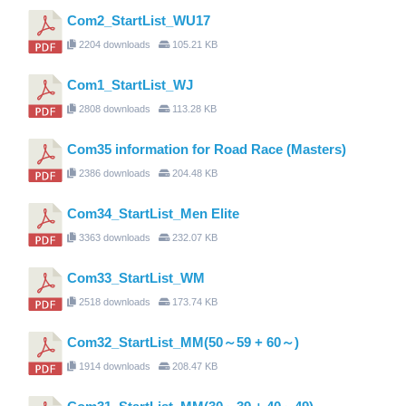
Com2_StartList_WU17
2204 downloads
105.21 KB
Com1_StartList_WJ
2808 downloads
113.28 KB
Com35 information for Road Race (Masters)
2386 downloads
204.48 KB
Com34_StartList_Men Elite
3363 downloads
232.07 KB
Com33_StartList_WM
2518 downloads
173.74 KB
Com32_StartList_MM(50～59 + 60～)
1914 downloads
208.47 KB