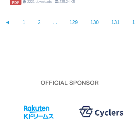
2221 downloads
235.24 KB
◄
1
2
...
129
130
131
13