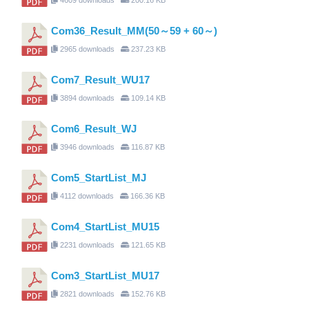
Com36_Result_MM(50～59 + 60～)
2965 downloads
237.23 KB
Com7_Result_WU17
3894 downloads
109.14 KB
Com6_Result_WJ
3946 downloads
116.87 KB
Com5_StartList_MJ
4112 downloads
166.36 KB
Com4_StartList_MU15
2231 downloads
121.65 KB
Com3_StartList_MU17
2821 downloads
152.76 KB