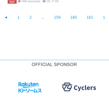
3496 downloads
191.77 KB
◄
1
2
...
159
160
161
16