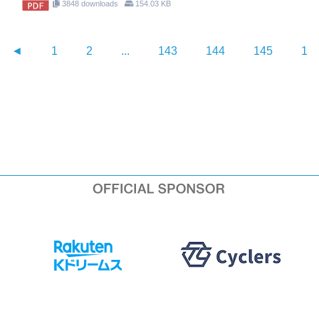
3848 downloads
154.03 KB
◄
1
2
...
143
144
145
14