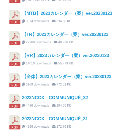
【MTB】2023カレンダー（案）ver.20230123
9574 downloads
334.66 KB
【TR】2023カレンダー（案）ver.20230123
22268 downloads
485.26 KB
【RR】2023カレンダー（案）ver.20230123
14010 downloads
555.79 KB
【全体】2023カレンダー（案）ver.20230123
5169 downloads
772.31 KB
2023NCCX COMMUNIQUÉ_32
4496 downloads
194.65 KB
2023NCCX COMMUNIQUÉ_31
4256 downloads
172.76 KB