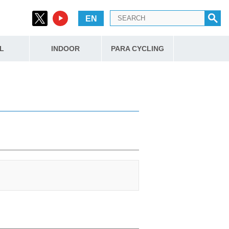
EN
L
INDOOR
PARA CYCLING