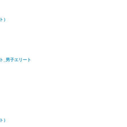
ルト）
）
リザルト_男子エリート
）
）
ルト）