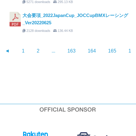
5271 downloads
295.13 KB
大会要項_2022JapanCup_JOCCupBMXレーシング
_Ver20220625
2128 downloads
136.44 KB
◄
1
2
...
163
164
165
16