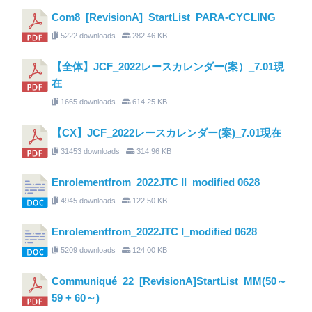
Com8_[RevisionA]_StartList_PARA-CYCLING
5222 downloads
282.46 KB
【全体】JCF_2022レースカレンダー(案）_7.01現
在
1665 downloads
614.25 KB
【CX】JCF_2022レースカレンダー(案)_7.01現在
31453 downloads
314.96 KB
Enrolementfrom_2022JTC II_modified 0628
4945 downloads
122.50 KB
Enrolementfrom_2022JTC I_modified 0628
5209 downloads
124.00 KB
Communiqué_22_[RevisionA]StartList_MM(50～
59 + 60～)