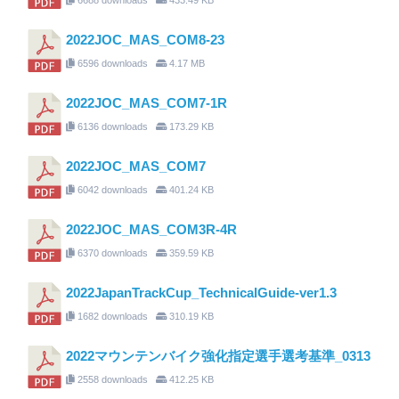
2022JOC_MAS_COM8-23
6596 downloads
4.17 MB
2022JOC_MAS_COM7-1R
6136 downloads
173.29 KB
2022JOC_MAS_COM7
6042 downloads
401.24 KB
2022JOC_MAS_COM3R-4R
6370 downloads
359.59 KB
2022JapanTrackCup_TechnicalGuide-ver1.3
1682 downloads
310.19 KB
2022マウンテンバイク強化指定選手選考基準_0313
2558 downloads
412.25 KB