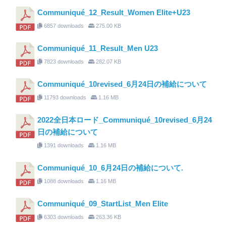
Communiqué_12_Result_Women Elite+U23
6857 downloads
275.00 KB
Communiqué_11_Result_Men U23
7823 downloads
282.07 KB
Communiqué_10revised_6月24日の補給について
11793 downloads
1.16 MB
2022全日本ロード_Communiqué_10revised_6月24
日の補給について
1391 downloads
1.16 MB
Communiqué_10_6月24日の補給について.
1088 downloads
1.16 MB
Communiqué_09_StartList_Men Elite
6303 downloads
263.36 KB