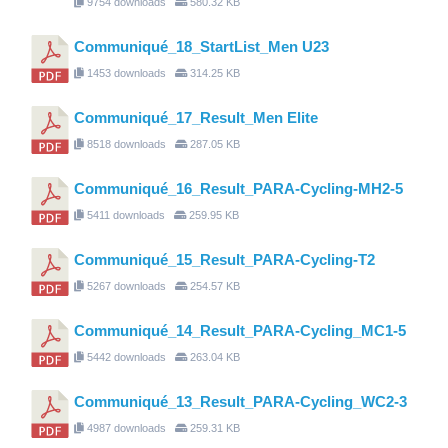
9754 downloads
580.32 KB
Communiqué_18_StartList_Men U23
1453 downloads
314.25 KB
Communiqué_17_Result_Men Elite
8518 downloads
287.05 KB
Communiqué_16_Result_PARA-Cycling-MH2-5
5411 downloads
259.95 KB
Communiqué_15_Result_PARA-Cycling-T2
5267 downloads
254.57 KB
Communiqué_14_Result_PARA-Cycling_MC1-5
5442 downloads
263.04 KB
Communiqué_13_Result_PARA-Cycling_WC2-3
4987 downloads
259.31 KB