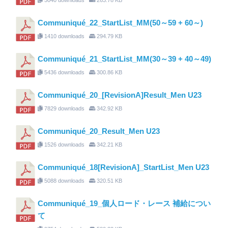
Communiqué_22_StartList_MM(50～59 + 60～)
1410 downloads
294.79 KB
Communiqué_21_StartList_MM(30～39 + 40～49)
5436 downloads
300.86 KB
Communiqué_20_[RevisionA]Result_Men U23
7829 downloads
342.92 KB
Communiqué_20_Result_Men U23
1526 downloads
342.21 KB
Communiqué_18[RevisionA]_StartList_Men U23
5088 downloads
320.51 KB
Communiqué_19_個人ロード・レース 補給につい
て