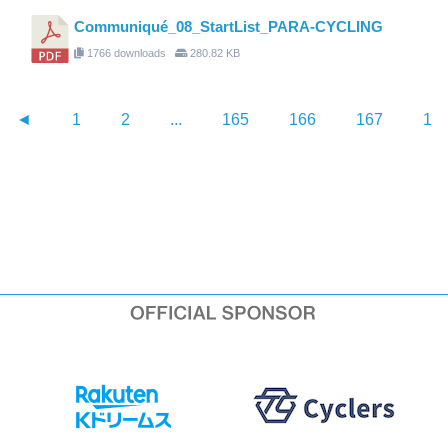
Communiqué_08_StartList_PARA-CYCLING
1766 downloads
280.82 KB
◄
1
2
...
165
166
167
16