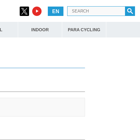
EN
L
INDOOR
PARA CYCLING