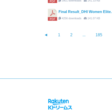
3901 downloads
141.33 KB
Final Result_DHI Women Elite.
4256 downloads
141.07 KB
◄
1
2
...
185