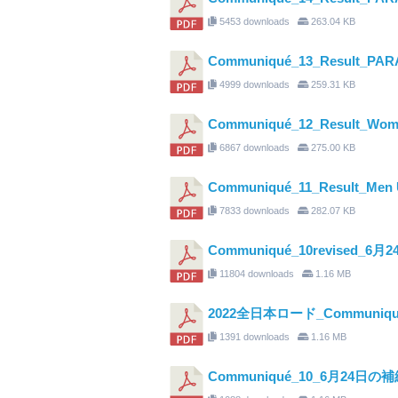
5453 downloads
263.04 KB
Communiqué_13_Result_PARA
4999 downloads
259.31 KB
Communiqué_12_Result_Wome
6867 downloads
275.00 KB
Communiqué_11_Result_Men 
7833 downloads
282.07 KB
Communiqué_10revised_
11804 downloads
1.16 MB
2022全日本ロード_Communiqu
1391 downloads
1.16 MB
Communiqué_10_6月24日