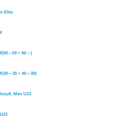
 Elite
M
M(50～59 + 60～)
M(30～39 + 40～49)
Result_Men U23
 U23