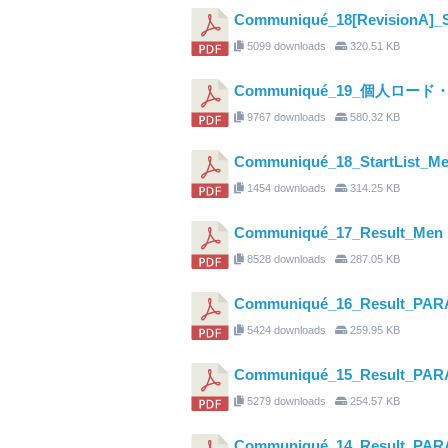
Communiqué_18[RevisionA]_S
5099 downloads
320.51 KB
Communiqué_19_個人ロー
9767 downloads
580.32 KB
Communiqué_18_StartList_Me
1454 downloads
314.25 KB
Communiqué_17_Result_Men E
8528 downloads
287.05 KB
Communiqué_16_Result_PARA
5424 downloads
259.95 KB
Communiqué_15_Result_PARA
5279 downloads
254.57 KB
Communiqué_14_Result_PARA