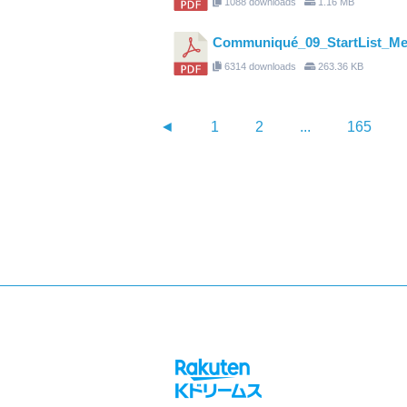
1088 downloads
1.16 MB
Communiqué_09_StartList_Men
6314 downloads
263.36 KB
◄
1
2
...
165