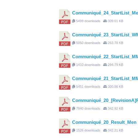
Communiqué_24_StartList_Men
5499 downloads
309.01 KB
Communiqué_23_StartList_W
5050 downloads
263.78 KB
Communiqué_22_StartList_M
1410 downloads
294.79 KB
Communiqué_21_StartList_M
5451 downloads
300.86 KB
Communiqué_20_[RevisionA]
7840 downloads
342.92 KB
Communiqué_20_Result_Men
1526 downloads
342.21 KB