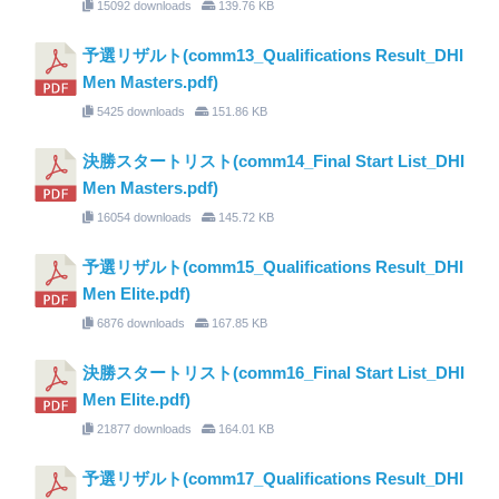
15092 downloads
139.76 KB
予選リザルト(comm13_Qualifications Result_DHI
Men Masters.pdf)
5425 downloads
151.86 KB
決勝スタートリスト(comm14_Final Start List_DHI
Men Masters.pdf)
16054 downloads
145.72 KB
予選リザルト(comm15_Qualifications Result_DHI
Men Elite.pdf)
6876 downloads
167.85 KB
決勝スタートリスト(comm16_Final Start List_DHI
Men Elite.pdf)
21877 downloads
164.01 KB
予選リザルト(comm17_Qualifications Result_DHI