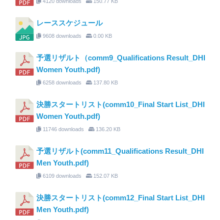
4120 downloads
150.77 KB
レーススケジュール
9608 downloads
0.00 KB
予選リザルト（comm9_Qualifications Result_DHI
Women Youth.pdf)
6258 downloads
137.80 KB
決勝スタートリスト(comm10_Final Start List_DHI
Women Youth.pdf)
11746 downloads
136.20 KB
予選リザルト(comm11_Qualifications Result_DHI
Men Youth.pdf)
6109 downloads
152.07 KB
決勝スタートリスト(comm12_Final Start List_DHI
Men Youth.pdf)