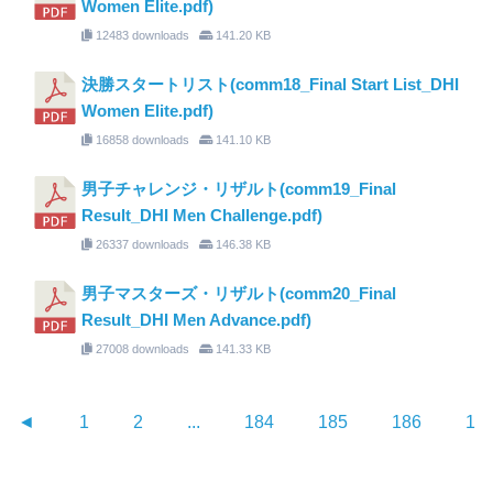
Women Elite.pdf)
12483 downloads
141.20 KB
決勝スタートリスト(comm18_Final Start List_DHI
Women Elite.pdf)
16858 downloads
141.10 KB
男子チャレンジ・リザルト(comm19_Final
Result_DHI Men Challenge.pdf)
26337 downloads
146.38 KB
男子マスターズ・リザルト(comm20_Final
Result_DHI Men Advance.pdf)
27008 downloads
141.33 KB
◄
1
2
...
184
185
186
18