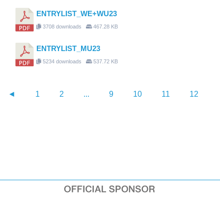
ENTRYLIST_WE+WU23
3708 downloads
467.28 KB
ENTRYLIST_MU23
5234 downloads
537.72 KB
◄
1
2
...
9
10
11
12