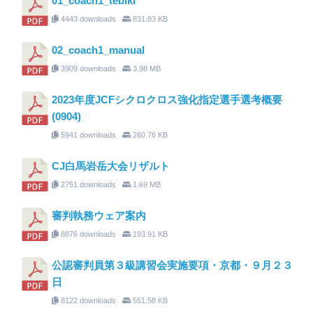
01_coach1_tebiki
4443 downloads
831.83 KB
02_coach1_manual
3909 downloads
3.98 MB
2023年度JCFシクロクロス強化指定選手選考概要
(0904)
5941 downloads
260.76 KB
CJ白馬岩岳大会リザルト
2751 downloads
1.69 MB
審判執務ウェア案内
8876 downloads
193.91 KB
公認審判員第３級講習会実施要項・京都・９月２３
日
8122 downloads
551.58 KB