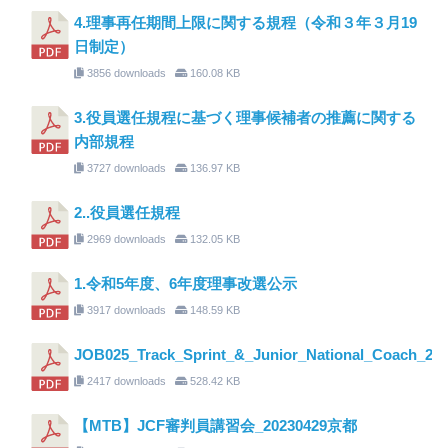
4.理事再任期間上限に関する規程（令和３年３月19
日制定）
3856 downloads
160.08 KB
3.役員選任規程に基づく理事候補者の推薦に関する
内部規程
3727 downloads
136.97 KB
2..役員選任規程
2969 downloads
132.05 KB
1.令和5年度、6年度理事改選公示
3917 downloads
148.59 KB
JOB025_Track_Sprint_&_Junior_National_Coach_23
2417 downloads
528.42 KB
【MTB】JCF審判員講習会_20230429京都