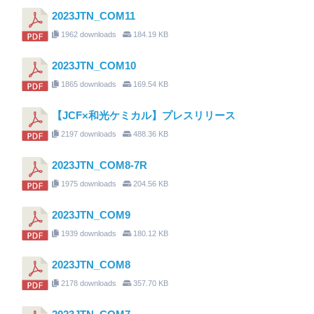
2023JTN_COM11
1962 downloads
184.19 KB
2023JTN_COM10
1865 downloads
169.54 KB
【JCF×和光ケミカル】プレスリリース
2197 downloads
488.36 KB
2023JTN_COM8-7R
1975 downloads
204.56 KB
2023JTN_COM9
1939 downloads
180.12 KB
2023JTN_COM8
2178 downloads
357.70 KB