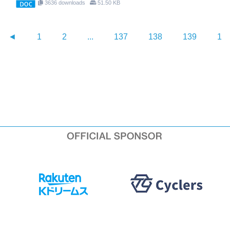
3636 downloads
51.50 KB
◄
1
2
...
137
138
139
14