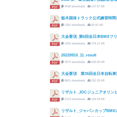
4548 downloads
147.67 KB
栃木国体トラック公式練習時間
2392 downloads
83.91 KB
大会要項_第6回全日本BMXフリ
1405 downloads
278.21 KB
20220910_11_result
3072 downloads
930.06 KB
大会要項 第35回全日本自転車
8651 downloads
282.28 KB
リザルト_JOCジュニアオリンピ
2313 downloads
169.28 KB
リザルト_ジャパンカップBMXレ