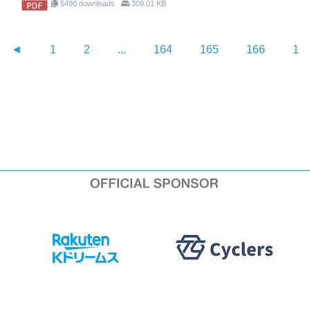
5490 downloads
309.01 KB
◄
1
2
...
164
165
166
16