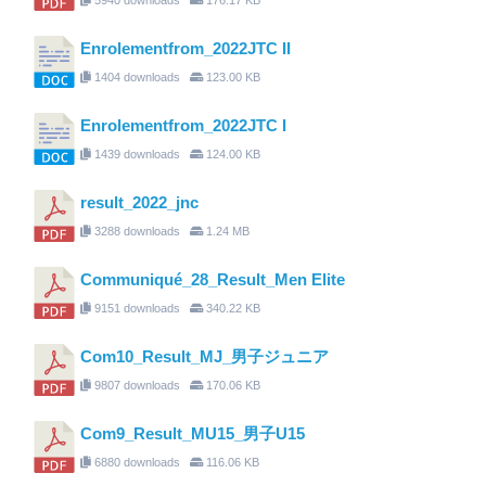
Enrolementfrom_2022JTC II
1404 downloads
123.00 KB
Enrolementfrom_2022JTC I
1439 downloads
124.00 KB
result_2022_jnc
3288 downloads
1.24 MB
Communiqué_28_Result_Men Elite
9151 downloads
340.22 KB
Com10_Result_MJ_男子ジュニア
9807 downloads
170.06 KB
Com9_Result_MU15_男子U15
6880 downloads
116.06 KB