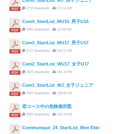
Com5_StartList_MJ_男子ジュニア
6733 downloads
171.61 KB
Com4_StartList_MU15_男子U15
5355 downloads
114.88 KB
Com3_StartList_MU17_男子U17
6137 downloads
154.52 KB
Com2_StartList_WU17_女子U17
4422 downloads
104.32 KB
Com1_StartList_WJ_女子ジュニア
4942 downloads
108.68 KB
⑥コース中の危険個所図
9381 downloads
225.76 KB
Communiqué_24_StartList_Men Elite