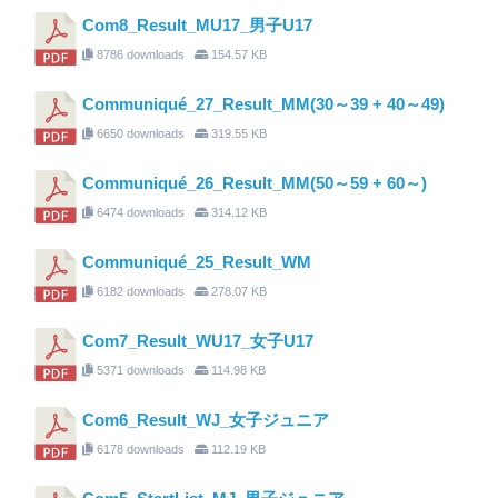
Com8_Result_MU17_男子U17
8786 downloads
154.57 KB
Communiqué_27_Result_MM(30～39 + 40～49)
6650 downloads
319.55 KB
Communiqué_26_Result_MM(50～59 + 60～)
6474 downloads
314.12 KB
Communiqué_25_Result_WM
6182 downloads
278.07 KB
Com7_Result_WU17_女子U17
5371 downloads
114.98 KB
Com6_Result_WJ_女子ジュニア
6178 downloads
112.19 KB