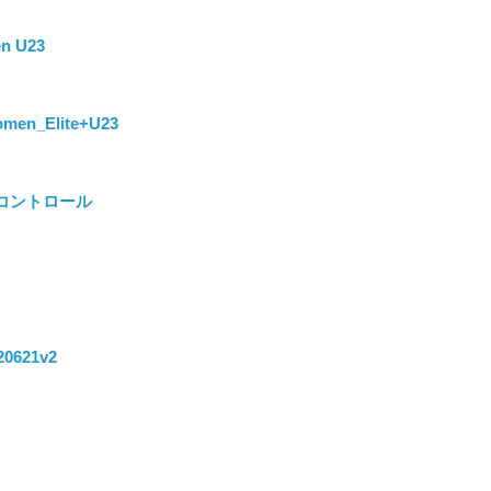
n U23
omen_Elite+U23
グ・コントロール
0621v2