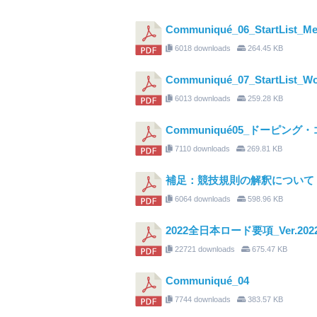
Communiqué_06_StartList_Me
6018 downloads
264.45 KB
Communiqué_07_StartList_W
6013 downloads
259.28 KB
Communiqué05_ドーピン
7110 downloads
269.81 KB
補足：競技規則の解釈について
6064 downloads
598.96 KB
2022全日本ロード要項_Ver.2022
22721 downloads
675.47 KB
Communiqué_04
7744 downloads
383.57 KB