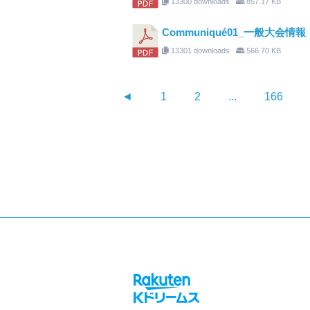
13300 downloads
857.17 KB
Communiqué01_一般大会情報
13301 downloads
566.70 KB
◄
1
2
...
166