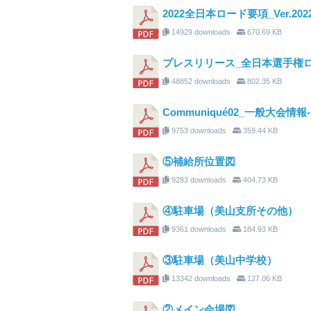
2022全日本ロード要項_Ver.2022
14929 downloads
670.69 KB
プレスリリース_全日本選手権ロ
48852 downloads
802.35 KB
Communiqué02_一般大会情報-
9753 downloads
359.44 KB
⑤補給所位置図
9283 downloads
404.73 KB
④駐車場（美山支所その他）
9361 downloads
184.93 KB
③駐車場（美山中学校）
13342 downloads
127.06 KB
②メイン会場図