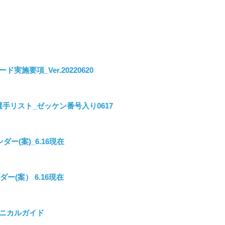
゙実施要項_Ver.20220620
選手リスト_ゼッケン番号入り0617
ダー(案)_6.16現在
ダー(案） 6.16現在
クニカルガイド