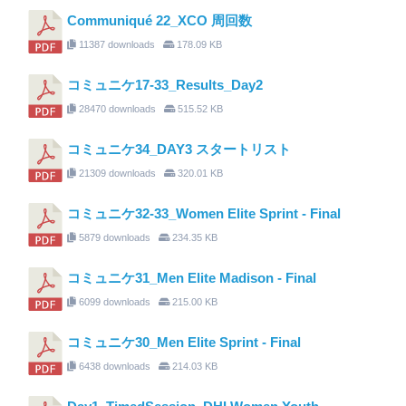
Communiqué 22_XCO 周回数
11387 downloads
178.09 KB
コミュニケ17-33_Results_Day2
28470 downloads
515.52 KB
コミュニケ34_DAY3 スタートリスト
21309 downloads
320.01 KB
コミュニケ32-33_Women Elite Sprint - Final
5879 downloads
234.35 KB
コミュニケ31_Men Elite Madison - Final
6099 downloads
215.00 KB
コミュニケ30_Men Elite Sprint - Final
6438 downloads
214.03 KB