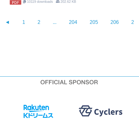
10119 downloads
202.62 KB
◄
1
2
...
204
205
206
20