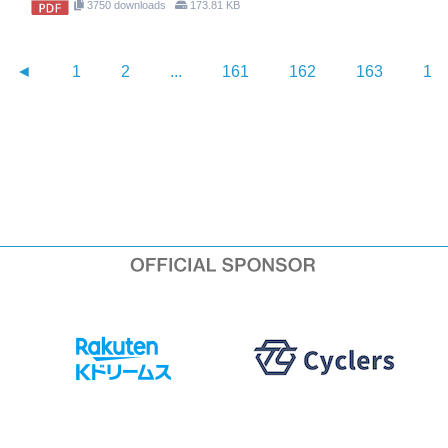
3750 downloads
173.81 KB
◄
1
2
...
161
162
163
16