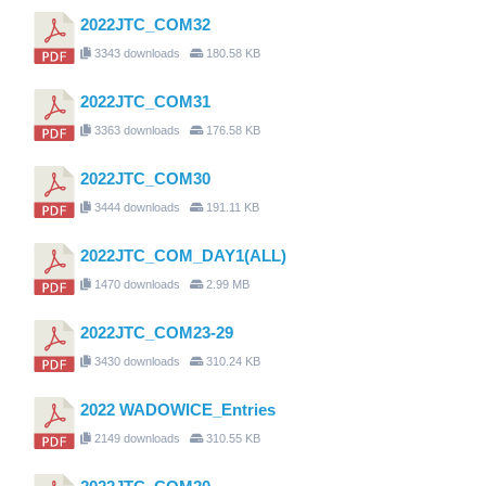
2022JTC_COM32
3343 downloads
180.58 KB
2022JTC_COM31
3363 downloads
176.58 KB
2022JTC_COM30
3444 downloads
191.11 KB
2022JTC_COM_DAY1(ALL)
1470 downloads
2.99 MB
2022JTC_COM23-29
3430 downloads
310.24 KB
2022 WADOWICE_Entries
2149 downloads
310.55 KB