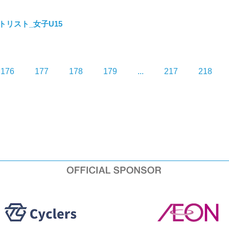
タートリスト_女子U15
176
177
178
179
...
217
218