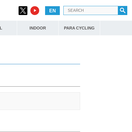
EN
L
INDOOR
PARA CYCLING