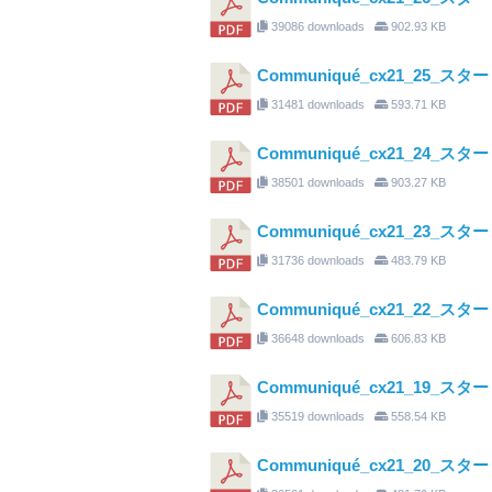
39086 downloads
902.93 KB
Communiqué_cx21_25
31481 downloads
593.71 KB
Communiqué_cx21_24_ス
38501 downloads
903.27 KB
Communiqué_cx21_23_
31736 downloads
483.79 KB
Communiqué_cx21_22_
36648 downloads
606.83 KB
Communiqué_cx21_19_ス
35519 downloads
558.54 KB
Communiqué_cx21_20_ス