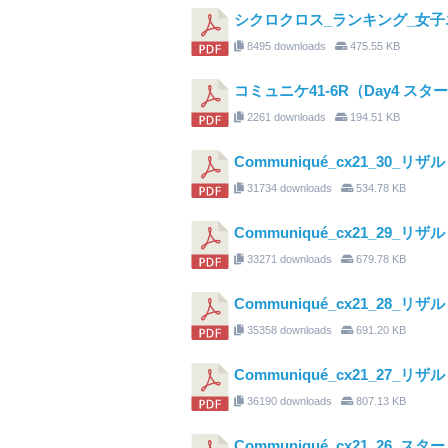
シクロクロス_ランキング_女子エリ
8495 downloads
475.55 KB
コミュニケ41-6R（Day4 ス
2261 downloads
194.51 KB
Communiqué_cx21_30_リザ
31734 downloads
534.78 KB
Communiqué_cx21_29_リザ
33271 downloads
679.78 KB
Communiqué_cx21_28_リザ
35358 downloads
691.20 KB
Communiqué_cx21_27_リザ
36190 downloads
807.13 KB
Communiqué_cx21_26