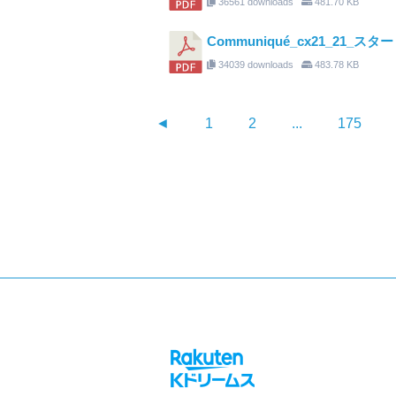
36561 downloads
481.70 KB
Communiqué_cx21_21_ス
34039 downloads
483.78 KB
◄
1
2
...
175