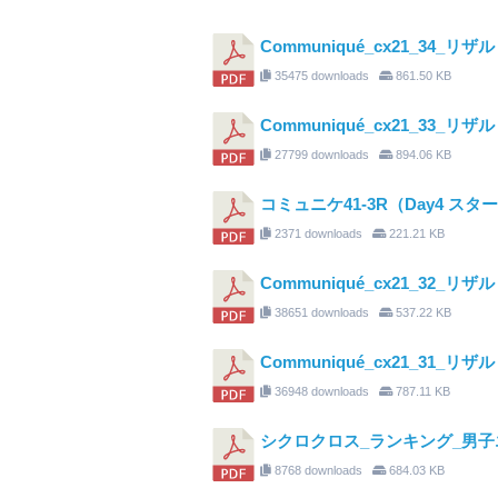
Communiqué_cx21_34_
35475 downloads
861.50 KB
Communiqué_cx21_33_リザル
27799 downloads
894.06 KB
コミュニケ41-3R（Day4 ス
2371 downloads
221.21 KB
Communiqué_cx21_32_
38651 downloads
537.22 KB
Communiqué_cx21_31_
36948 downloads
787.11 KB
シクロクロス_ランキング_男子エリ
8768 downloads
684.03 KB