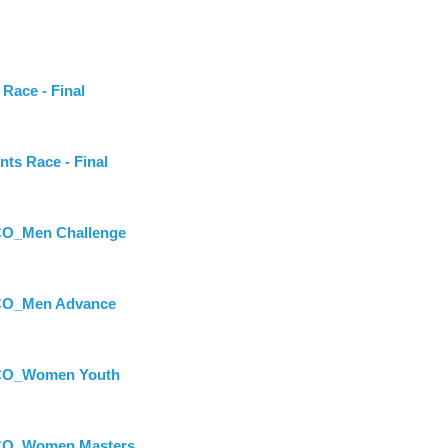
ace - Final
s Race - Final
O_Men Challenge
CO_Men Advance
CO_Women Youth
CO_Women Masters