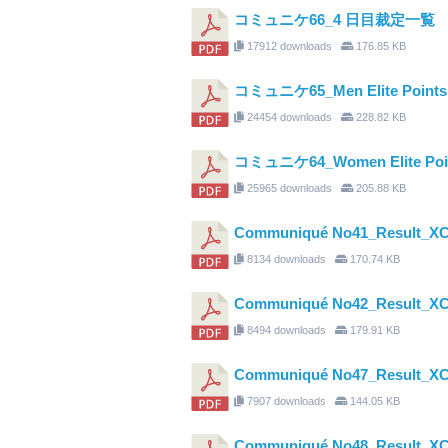
コミュニケ66_4 日目裁定一覧
17912 downloads
176.85 KB
コミュニケ65_Men Elite Points R
24454 downloads
228.82 KB
コミュニケ64_Women Elite Point
25965 downloads
205.88 KB
Communiqué No41_Result_XC
8134 downloads
170.74 KB
Communiqué No42_Result_X
8494 downloads
179.91 KB
Communiqué No47_Result_X
7907 downloads
144.05 KB
Communiqué No48_Result_X