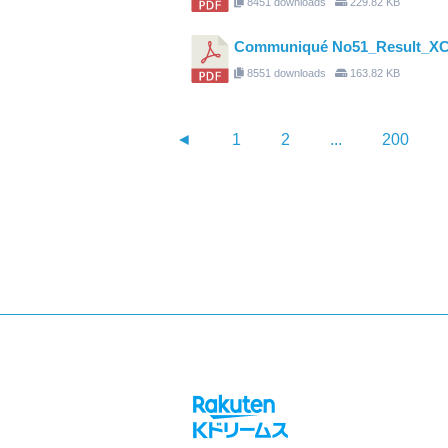
8451 downloads
229.82 KB
Communiqué No51_Result_X
8551 downloads
163.82 KB
◄
1
2
...
200