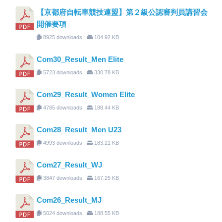
【京都府自転車競技連盟】第２級公認審判員講習会
開催要項
8925 downloads
104.92 KB
Com30_Result_Men Elite
5723 downloads
330.78 KB
Com29_Result_Women Elite
4785 downloads
188.44 KB
Com28_Result_Men U23
4993 downloads
183.21 KB
Com27_Result_WJ
3847 downloads
167.25 KB
Com26_Result_MJ
5024 downloads
188.55 KB