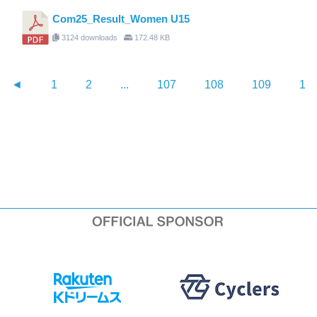
Com25_Result_Women U15
3124 downloads
172.48 KB
◄
1
2
...
107
108
109
11