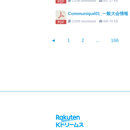
13298 downloads
857.17 KB
Communiqué01_一般大会情報
13299 downloads
566.70 KB
◄
1
2
...
166