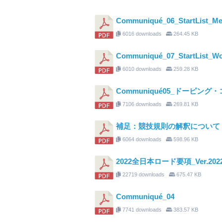
Communiqué_06_StartList_Me
6016 downloads
264.45 KB
Communiqué_07_StartList_W
6010 downloads
259.28 KB
Communiqué05_ドーピン
7106 downloads
269.81 KB
補足：競技規則の解釈について
6064 downloads
598.96 KB
2022全日本ロード要項_Ver.2022
22719 downloads
675.47 KB
Communiqué_04
7741 downloads
383.57 KB