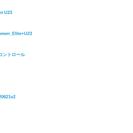
n U23
omen_Elite+U23
グ・コントロール
0621v2