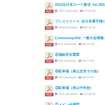
2022全日本ロード要項_Ver.2022
14927 downloads
670.69 KB
プレスリリース_全日本選手権ロ
48848 downloads
802.35 KB
Communiqué02_一般大会情報-
9751 downloads
359.44 KB
⑤補給所位置図
9282 downloads
404.73 KB
④駐車場（美山支所その他）
9359 downloads
184.93 KB
③駐車場（美山中学校）
13342 downloads
127.06 KB
②メイン会場図