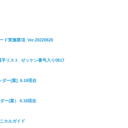
゙実施要項_Ver.20220620
選手リスト_ゼッケン番号入り0617
ダー(案)_6.16現在
ダー(案） 6.16現在
クニカルガイド