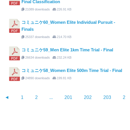
Final Classification
21089 downloads
226.91 KB
コミュニケ60_Women Elite Individual Pursuit -
Finals
25337 downloads
214.70 KB
コミュニケ59_Men Elite 1km Time Trial - Final
26634 downloads
232.24 KB
コミュニケ58_Women Elite 500m Time Trial - Final
24890 downloads
199.81 KB
◄
1
2
...
201
202
203
20