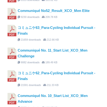
Communiqué No52_Result_XCO_Men Elite
9230 downloads
209.78 KB
コミュニケ63_Para-Cycling Individual Pursuit -
Finals
21659 downloads
212.66 KB
Communiqué No. 11_Start List_XCO_Men
Challenge
9082 downloads
189.49 KB
コミュニケ62_Para-Cycling Individual Pursuit -
Finals
21591 downloads
211.33 KB
Communiqué No. 10_Start List_XCO_Men
Advance