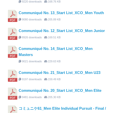
9220 downloads
168.76 KB
Communiqué No. 13_Start List_XCO_Men Youth
9080 downloads
205.89 KB
Communiqué No. 12_Start List_XCO_Men Junior
8926 downloads
169.51 KB
Communiqué No. 14_Start List_XCO_Men
Masters
9021 downloads
229.63 KB
Communiqué No. 21_Start List_XCO_Men U23
9197 downloads
159.49 KB
Communiqué No. 20_Start List_XCO_Men Elite
9481 downloads
205.30 KB
コミュニケ61_Men Elite Individual Pursuit - Final /