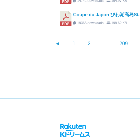
14742 downloads
194.97 KB
Coupe du Japon びわ湖高島St
19366 downloads
199.62 KB
◄
1
2
...
209