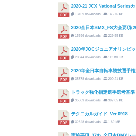
2020-21 JCX National Seri
13169 downloads
145.76 KB
2020全日本BMX_FS大会要項(2
15596 downloads
229.55 KB
2020年JOCジュニアオリンピ
20344 downloads
113.80 KB
2020年全日本自転車競技選手権
35578 downloads
200.21 KB
トラック強化指定選手選考基準（20
35589 downloads
397.85 KB
テクニカルガイド_Ver.0918
32648 downloads
1.62 MB
実施要項_37th_全日本BMXレース_