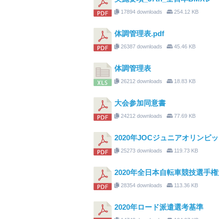
17894 downloads
254.12 KB
体調管理表.pdf
26387 downloads
45.46 KB
体調管理表
26212 downloads
18.83 KB
大会参加同意書
24212 downloads
77.69 KB
2020年JOCジュニアオリンヒ
25273 downloads
119.73 KB
2020年全日本自転車競技選手権
28354 downloads
113.36 KB
2020年ロード派遣選考基準