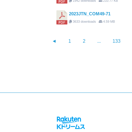
1942 downloads
210.77 KB
2023JTN_COM49-71
3633 downloads
4.59 MB
◄
1
2
...
133