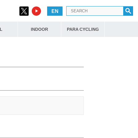
EN
L
INDOOR
PARA CYCLING