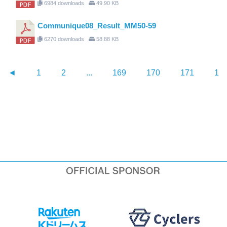
6984 downloads
49.90 KB
Communique08_Result_MM50-59
6270 downloads
58.88 KB
◄
1
2
...
169
170
171
17