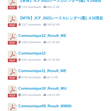
【全体】JCF 2022レースカレンダー(案)_4.15現在
1753 downloads
606.21 KB
【MTB】JCF_2022レースカレンダー(案)_4.15現在
1327 downloads
399.63 KB
Communique12_Result_ME
1969 downloads
127.36 KB
Communique12
4462 downloads
127.36 KB
Communique11_Result_WE
6749 downloads
65.72 KB
Communique10_Result_MU
6053 downloads
126.52 KB
Communique09_Result_MM60-