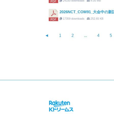
24330 downloads
4.05 MB
2026NCT_COM91_大会中の新
17359 downloads
252.65 KB
◄
1
2
...
4
5