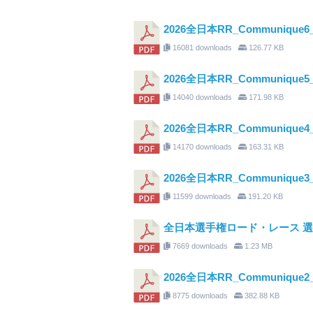
2026全日本RR_Communique6_S
16081 downloads
126.77 KB
2026全日本RR_Communique5_St
14040 downloads
171.98 KB
2026全日本RR_Communique4_St
14170 downloads
163.31 KB
2026全日本RR_Communique3_St
11599 downloads
191.20 KB
全日本選手権ロード・レース 
7669 downloads
1.23 MB
2026全日本RR_Communiq
8775 downloads
382.88 KB