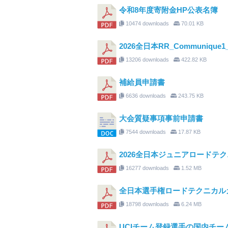
令和8年度寄附金HP公表名簿
10474 downloads
70.01 KB
2026全日本RR_Communique1_D
13206 downloads
422.82 KB
補給員申請書
6636 downloads
243.75 KB
大会質疑事項事前申請書
7544 downloads
17.87 KB
2026全日本ジュニアロードテクニ
16277 downloads
1.52 MB
全日本選手権ロードテクニカルガイ
18798 downloads
6.24 MB
UCIチーム登録選手の国内チー