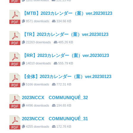
【MTB】2023カレンダー（案）ver.20230123
9571 downloads
334.66 KB
【TR】2023カレンダー（案）ver.20230123
22263 downloads
485.26 KB
【RR】2023カレンダー（案）ver.20230123
14010 downloads
555.79 KB
【全体】2023カレンダー（案）ver.20230123
5166 downloads
772.31 KB
2023NCCX COMMUNIQUÉ_32
4496 downloads
194.65 KB
2023NCCX COMMUNIQUÉ_31
4255 downloads
172.76 KB