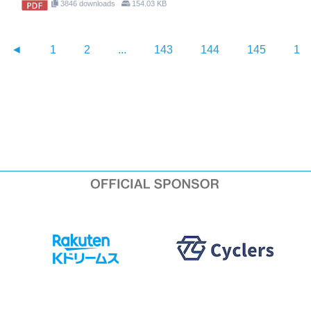
3846 downloads
154.03 KB
◄
1
2
...
143
144
145
14