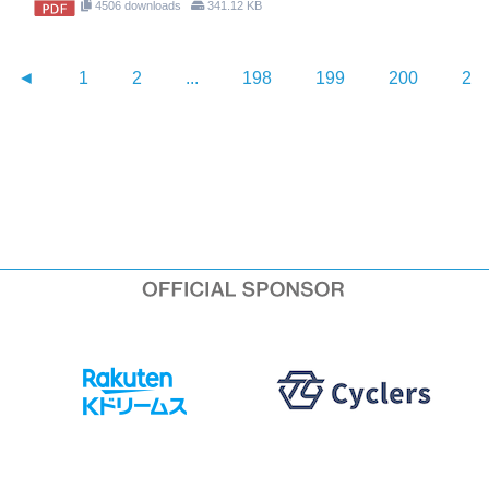
4506 downloads
341.12 KB
◄
1
2
...
198
199
200
20