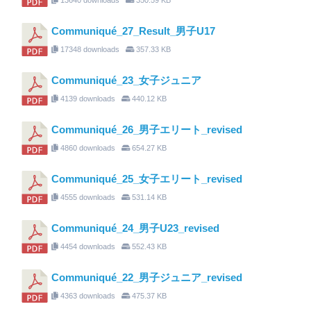
Communiqué_27_Result_男子U17
17348 downloads
357.33 KB
Communiqué_23_女子ジュニア
4139 downloads
440.12 KB
Communiqué_26_男子エリート_revised
4860 downloads
654.27 KB
Communiqué_25_女子エリート_revised
4555 downloads
531.14 KB
Communiqué_24_男子U23_revised
4454 downloads
552.43 KB
Communiqué_22_男子ジュニア_revised
4363 downloads
475.37 KB