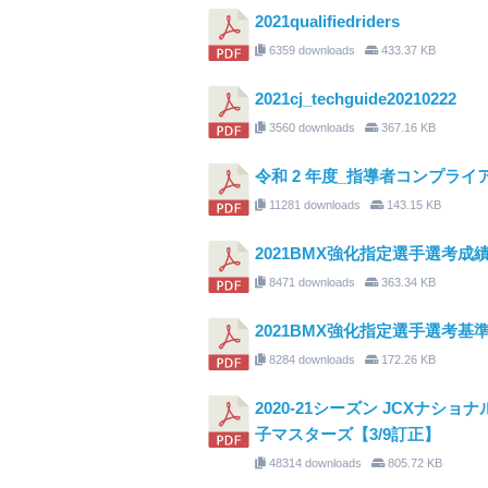
2021qualifiedriders
6359 downloads
433.37 KB
2021cj_techguide20210222
3560 downloads
367.16 KB
令和 2 年度_指導者コンプラ
11281 downloads
143.15 KB
2021BMX強化指定選手選考成
8471 downloads
363.34 KB
2021BMX強化指定選手選考基
8284 downloads
172.26 KB
2020-21シーズン JCXナ
子マスターズ【3/9訂正】
48314 downloads
805.72 KB