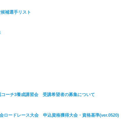
定候補選手リスト
準
認コーチ3養成講習会 受講希望者の募集について
会ロードレース大会 申込資格獲得大会・資格基準(ver.0520)