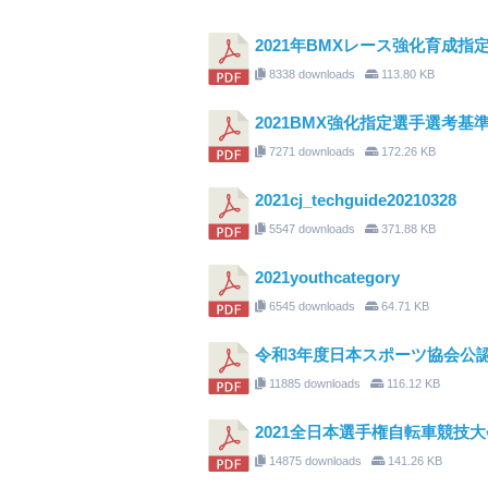
2021年BMXレース強化育成指
8338 downloads
113.80 KB
2021BMX強化指定選手選考基
7271 downloads
172.26 KB
2021cj_techguide20210328
5547 downloads
371.88 KB
2021youthcategory
6545 downloads
64.71 KB
令和3年度日本スポーツ協会公
11885 downloads
116.12 KB
2021全日本選手権自転車競技大
14875 downloads
141.26 KB