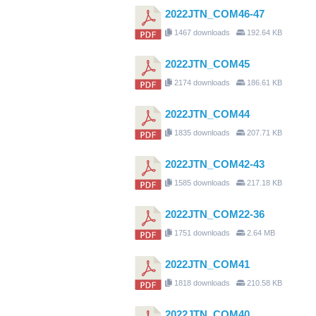
2022JTN_COM46-47
1467 downloads
192.64 KB
2022JTN_COM45
2174 downloads
186.61 KB
2022JTN_COM44
1835 downloads
207.71 KB
2022JTN_COM42-43
1585 downloads
217.18 KB
2022JTN_COM22-36
1751 downloads
2.64 MB
2022JTN_COM41
1818 downloads
210.58 KB
2022JTN_COM40