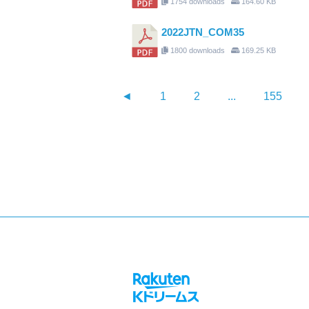
1754 downloads
164.60 KB
2022JTN_COM35
1800 downloads
169.25 KB
◄
1
2
...
155