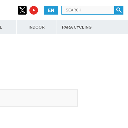
EN
L
INDOOR
PARA CYCLING