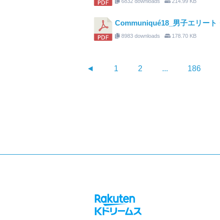
6832 downloads
214.99 KB
Communiqué18_男子エリ
8983 downloads
178.70 KB
◄
1
2
...
186