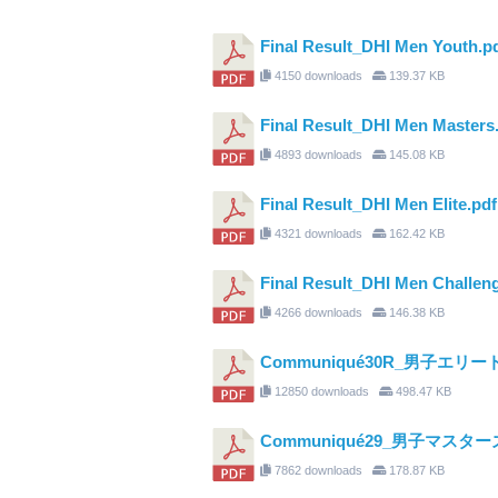
Final Result_DHI Men Youth.p
4150 downloads
139.37 KB
Final Result_DHI Men Masters
4893 downloads
145.08 KB
Final Result_DHI Men Elite.pdf
4321 downloads
162.42 KB
Final Result_DHI Men Challen
4266 downloads
146.38 KB
Communiqué30R_男子エ
12850 downloads
498.47 KB
Communiqué29_男子マスター
7862 downloads
178.87 KB