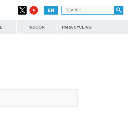
EN
L
INDOOR
PARA CYCLING