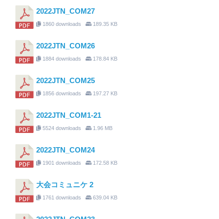
2022JTN_COM27
1860 downloads
189.35 KB
2022JTN_COM26
1884 downloads
178.84 KB
2022JTN_COM25
1856 downloads
197.27 KB
2022JTN_COM1-21
5524 downloads
1.96 MB
2022JTN_COM24
1901 downloads
172.58 KB
大会コミュニケ 2
1761 downloads
639.04 KB