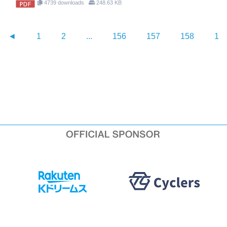
4739 downloads
248.63 KB
◄
1
2
...
156
157
158
15