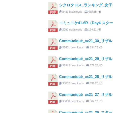
シクロクロス_ランキング_女子エリ
8480 downloads
475.55 KB
コミュニケ41-6R（Day4 ス
2260 downloads
194.51 KB
Communiqué_cx21_30_リザ
31401 downloads
534.78 KB
Communiqué_cx21_29_リザ
32942 downloads
679.78 KB
Communiqué_cx21_28_リザ
35032 downloads
691.20 KB
Communiqué_cx21_27_リザ
35860 downloads
807.13 KB
Communiqué_cx21_26