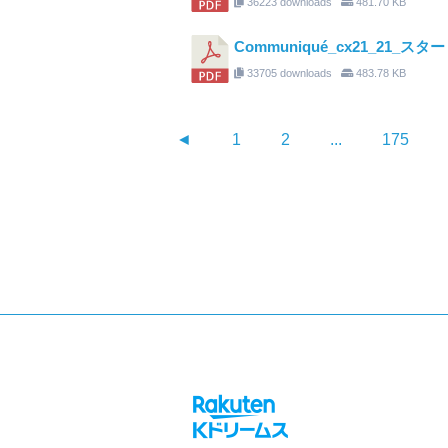
36223 downloads
481.70 KB
Communiqué_cx21_21_ス
33705 downloads
483.78 KB
◄
1
2
...
175