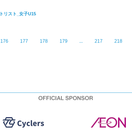
タートリスト_女子U15
176
177
178
179
...
217
218