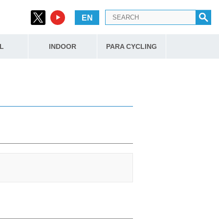
EN
L
INDOOR
PARA CYCLING