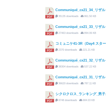
Communiqué_cx21_34_
35135 downloads
861.50 KB
Communiqué_cx21_33_リザル
27463 downloads
894.06 KB
コミュニケ41-3R（Day4 ス
2370 downloads
221.21 KB
Communiqué_cx21_32_
38304 downloads
537.22 KB
Communiqué_cx21_31_
36620 downloads
787.11 KB
シクロクロス_ランキング_男子エリ
8748 downloads
684.03 KB