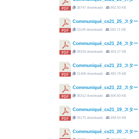
38747 downloads
902.93 KB
Communiqué_cx21_25
31149 downloads
593.71 KB
Communiqué_cx21_24_ス
38159 downloads
903.27 KB
Communiqué_cx21_23_
31406 downloads
483.79 KB
Communiqué_cx21_22_
36312 downloads
606.83 KB
Communiqué_cx21_19_ス
35175 downloads
558.54 KB
Communiqué_cx21_20_ス