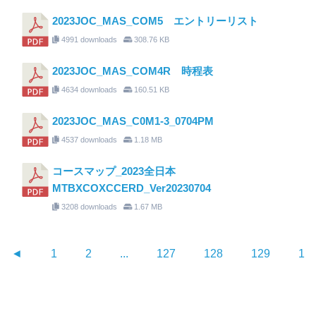
2023JOC_MAS_COM5 エントリーリスト
4991 downloads
308.76 KB
2023JOC_MAS_COM4R 時程表
4634 downloads
160.51 KB
2023JOC_MAS_C0M1-3_0704PM
4537 downloads
1.18 MB
コースマップ_2023全日本
MTBXCOXCCERD_Ver20230704
3208 downloads
1.67 MB
◄
1
2
...
127
128
129
13