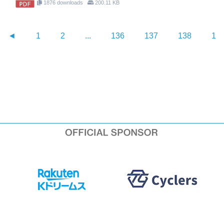
1876 downloads
200.11 KB
◄
1
2
...
136
137
138
13