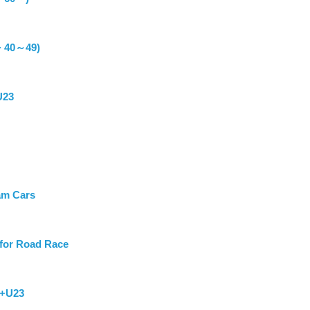
+ 40～49)
U23
m Cars
for Road Race
e+U23