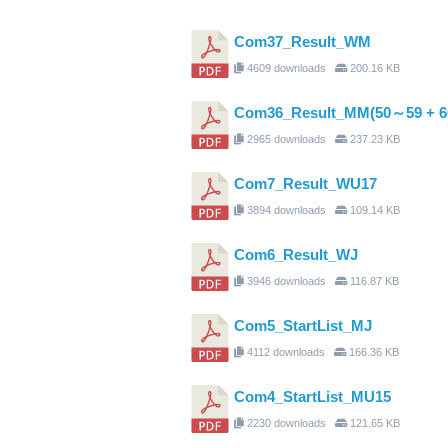
Com37_Result_WM
4609 downloads
200.16 KB
Com36_Result_MM(50～59 + 
2965 downloads
237.23 KB
Com7_Result_WU17
3894 downloads
109.14 KB
Com6_Result_WJ
3946 downloads
116.87 KB
Com5_StartList_MJ
4112 downloads
166.36 KB
Com4_StartList_MU15
2230 downloads
121.65 KB