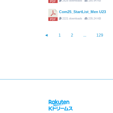
2826 downloads
185.94 KB
Com25_StartList_Men U23
2221 downloads
235.24 KB
◄
1
2
...
129