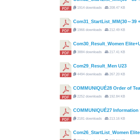
1914 downloads
208.47 KB
Com31_StartList_MM(30～39 
1966 downloads
212.49 KB
Com30_Result_Women Elite+
3884 downloads
217.41 KB
Com29_Result_Men U23
4494 downloads
267.20 KB
COMMUNIQUÉ28 Order of Tea
2252 downloads
192.84 KB
COMMUNIQUÉ27 Information 
2181 downloads
213.16 KB
Com26_StartList_Women Elit