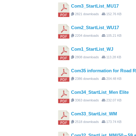
Com3_StartList_MU17
2821 downloads
152.76 KB
Com2_StartList_WU17
2204 downloads
105.21 KB
Com1_StartList_WJ
2808 downloads
113.28 KB
Com35 information for Road R
2386 downloads
204.48 KB
Com34_StartList_Men Elite
3363 downloads
232.07 KB
Com33_StartList_WM
2518 downloads
173.74 KB
Com32_StartList_MM(50～59 